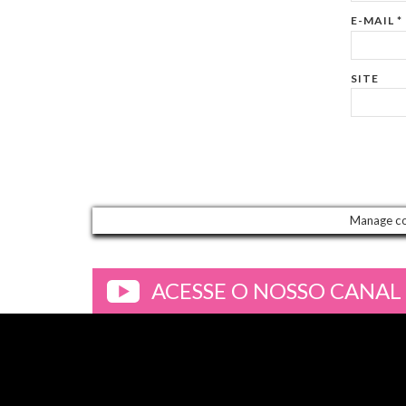
E-MAIL
*
SITE
Manage c
ACESSE O NOSSO CANAL
>