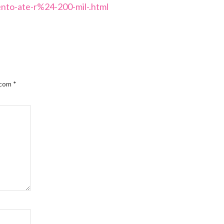
nto-ate-r%24-200-mil-.html
 com
*