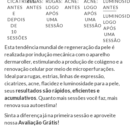
CICATRIZES:
RUGAS:
RUGAS:
ACNE:
ACNE:
LUMINOSID
ANTES
ANTES
LOGO
ANTES
LOGO
ANTES
E
APÓS
APÓS
LUMINOSID
DEPOIS
UMA
UMA
LOGO
DE
SESSÃO
SESSÃO
APÓS
10
UMA
SESSÕES
SESSÃO
Esta tendência mundial de regeneração da pele é
realizada por indução mecânica com o aparelho
dermaroller, estimulando a produção de colágeno e a
renovação celular por meio de microperfurações.
Ideal para rugas, estrias, linhas de expressão,
cicatrizes, acne, flacidez e luminosidade para a pele,
seus
resultados são rápidos, eficientes e
acumulativos
. Quanto mais sessões você faz, mais
renova sua autoestima!
Sinta a diferença já na primeira sessão e aproveite
nossa
Avaliação Grátis!