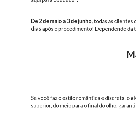
De 2 de maio a 3 de junho
, todas as clientes
dias
após o procedimento! Dependendo da té
Ma
Se você faz o estilo romântica e discreta, o
al
superior, do meio para o final do olho, garant