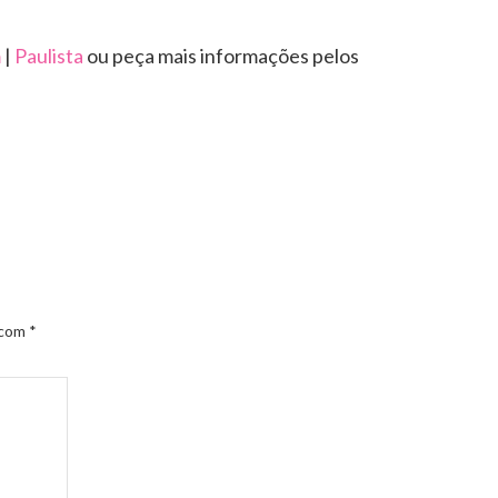
m
|
Paulista
ou peça mais informações pelos
 com
*