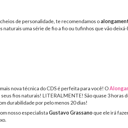
e cheios de personalidade, te recomendamos o
alongamento
naturais uma série de fio a fio ou tufinhos que vão deixá-l
a mais nova técnica do CDS é perfeita para você! O
Alongam
s seus fios naturais! LITERALMENTE! São quase 3 horas d
com durabilidade por pelo menos 20 dias!
com nosso especialista
Gustavo Grassano
que ele irá faz
xo.