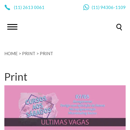
|
(11)
2613 0061
(11)
94306-1109
HOME
>
PRINT
>
PRINT
Print