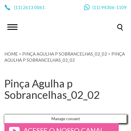
|
(11)
2613 0061
(11)
94306-1109
HOME
>
PINÇA AGULHA P SOBRANCELHAS_02_02
>
PINÇA
AGULHA P SOBRANCELHAS_02_02
Pinça Agulha p
Sobrancelhas_02_02
Manage consent
ACESSE O NOSSO CANAL