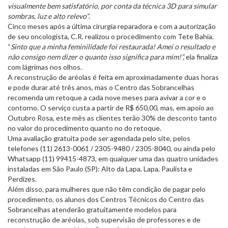
visualmente bem satisfatório, por conta da técnica 3D para simular
sombras, luz e alto relevo”
.
Cinco meses após a última cirurgia reparadora e com a autorização
de seu oncologista, C.R. realizou o procedimento com Tete Bahia.
“
Sinto que a minha feminilidade foi restaurada! Amei o resultado e
não consigo nem dizer o quanto isso significa para mim!”,
ela finaliza
com lágrimas nos olhos.
A reconstrução de aréolas é feita em aproximadamente duas horas
e pode durar até três anos, mas o Centro das Sobrancelhas
recomenda um retoque a cada nove meses para avivar a cor e o
contorno. O serviço custa a partir de R$ 650,00, mas, em apoio ao
Outubro Rosa, este mês as clientes terão 30% de desconto tanto
no valor do procedimento quanto no do retoque.
Uma avaliação gratuita pode ser agendada pelo site, pelos
telefones (11) 2613-0061 / 2305-9480 / 2305-8040, ou ainda pelo
Whatsapp (11) 99415-4873, em qualquer uma das quatro unidades
instaladas em São Paulo (SP): Alto da Lapa, Lapa, Paulista e
Perdizes.
Além disso, para mulheres que não têm condição de pagar pelo
procedimento, os alunos dos Centros Técnicos do Centro das
Sobrancelhas atenderão gratuitamente modelos para
reconstrução de aréolas, sob supervisão de professores e de