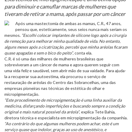
para diminuir e camuflar marcas de mulheres que
tiveram de retirar a mama, após passar por um câncer
Após uma mastectomia de ambas as mamas, C.R., 47 anos,
pensou que, esteticamente, seus seios nunca mais seriam os
mesmos.
“Escolhi colocar implantes de silicone logo após a cirurgia
de remoção para melhorar minha qualidade de vida. No entanto,
alguns meses após a cicatrização, percebi que minha aréolas ficaram
quase apagadas e sem o bico do peito”
, conta ela.
C.R. é só uma das milhares de mulheres brasileiras que
sobreviveram a um câncer de mama e agora querem seguir com
uma vida feliz e saudável, sem abrir mão de sua vaidade. Para ajuda-
la a recuperar sua autoestima, ela procurou o serviço de
restauração de aréolas do Centro das Sobrancelhas, uma das
empresas pioneiras nas técnicas de estética do olhar e
micropigmentação.
“Este procedimento de micropigmentação é uma linha auxiliar da
medicina, disfarçando imperfeições e buscando sempre a condição
original e mais natural possível da aréola”
, explica Tete Bahia,
diretora técnica e especialista em micropigmentação da companhia.
“Ao contrário do que algumas mulheres podem achar, este é um
serviço quase que indolor, graças ao uso de anestésico, e