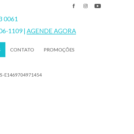
3 0061
06-1109
|
AGENDE AGORA
CONTATO
PROMOÇÕES
S
S-E1469704971454