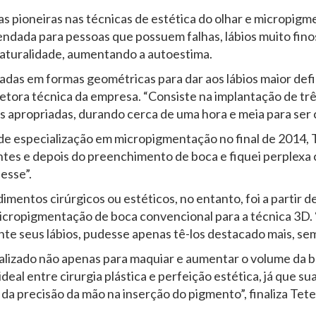
 pioneiras nas técnicas de estética do olhar e micropigm
endada para pessoas que possuem falhas, lábios muito fin
naturalidade, aumentando a autoestima.
cadas em formas geométricas para dar aos lábios maior def
diretora técnica da empresa. “Consiste na implantação de 
s apropriadas, durando cerca de uma hora e meia para ser 
de especialização em micropigmentação no final de 2014, T
ntes e depois do preenchimento de boca e fiquei perplexa
esse”.
dimentos cirúrgicos ou estéticos, no entanto, foi a parti
cropigmentação de boca convencional para a técnica 3D. 
nte seus lábios, pudesse apenas tê-los destacado mais, sem
realizado não apenas para maquiar e aumentar o volume da 
deal entre cirurgia plástica e perfeição estética, já que su
a precisão da mão na inserção do pigmento”, finaliza Tete