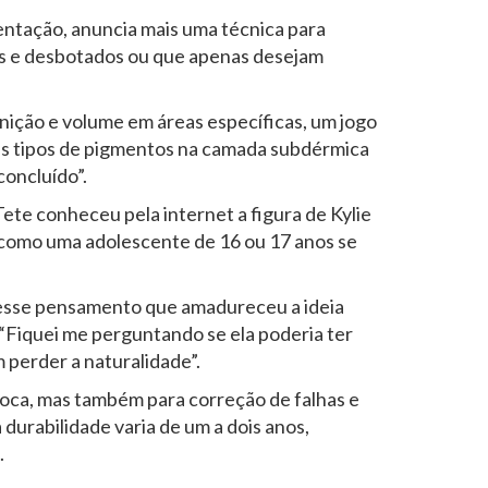
entação, anuncia mais uma técnica para
os e desbotados ou que apenas desejam
inição e volume em áreas específicas, um jogo
três tipos de pigmentos na camada subdérmica
concluído”.
ete conheceu pela internet a figura de Kylie
 como uma adolescente de 16 ou 17 anos se
r desse pensamento que amadureceu a ideia
“Fiquei me perguntando se ela poderia ter
 perder a naturalidade”.
boca, mas também para correção de falhas e
a durabilidade varia de um a dois anos,
.