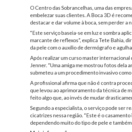
O Centro das Sobrancelhas, uma das empresas
embelezar suas clientes. A Boca 3D é recom
destacar e dar volume à boca, sem perder a 
“Este serviço baseia-se em luz e sombra apli
marcante de reflexos”, explica Tete Bahia, 
da pele com o auxílio de dermógrafo e agulha
Após realizar um curso master internacional 
Jenner. “Uma amiga me mostrou fotos dela a
submeteu a um procedimento invasivo como 
A profissional afirma que não é contra proce
que levou ao aprimoramento da técnica de mi
feito algo que, ao invés de mudar drasticame
Segundo a especialista, o serviço pode ser 
cicatrizes nessa região. “Este é o casamento i
dependendo muito do tipo de pele e também d