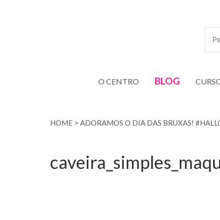
BLOG
O CENTRO
CURS
HOME
>
ADORAMOS O DIA DAS BRUXAS! #HAL
caveira_simples_maq