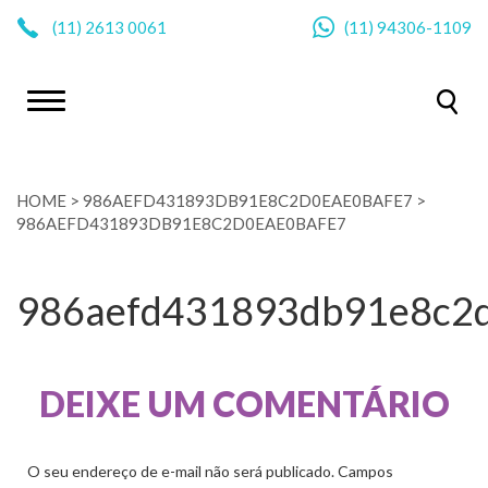
|
(11)
2613 0061
(11)
94306-1109
HOME
>
986AEFD431893DB91E8C2D0EAE0BAFE7
>
986AEFD431893DB91E8C2D0EAE0BAFE7
986aefd431893db91e8c2
DEIXE UM COMENTÁRIO
O seu endereço de e-mail não será publicado.
Campos