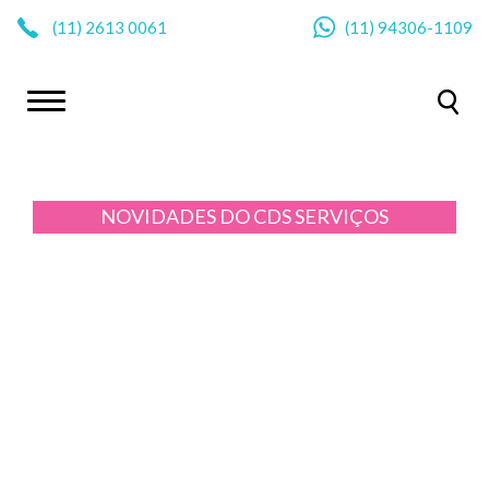
|
(11)
2613 0061
(11)
94306-1109
NOVIDADES DO CDS
SERVIÇOS