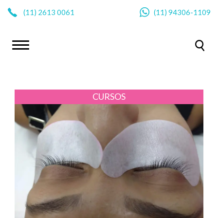
|
(11)
2613 0061
(11)
94306-1109
CURSOS