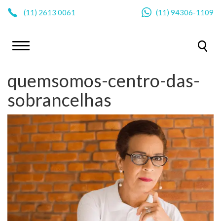
|
(11)
2613 0061
(11)
94306-1109
quemsomos-centro-das-
sobrancelhas