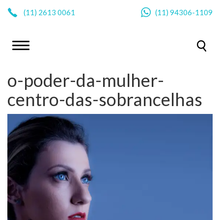
|
(11)
2613 0061
(11)
94306-1109
o-poder-da-mulher-
centro-das-sobrancelhas