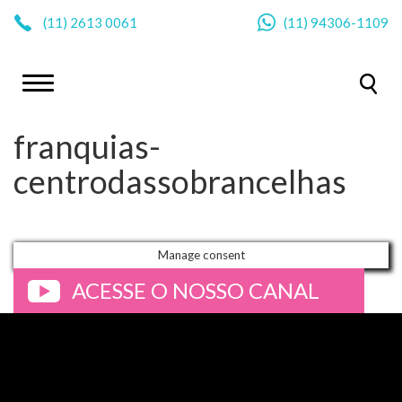
|
(11)
2613 0061
(11)
94306-1109
franquias-
centrodassobrancelhas
Manage consent
ACESSE O NOSSO CANAL
>